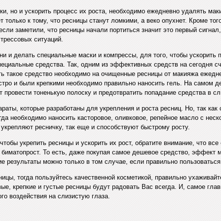
чки, но и ускорить процесс их роста, необходимо ежедневно удалять мак
т только к тому, что ресницы станут ломкими, а веко опухнет. Кроме то
сли заметили, что ресницы начали портиться значит это первый сигнал,
стрессовых ситуаций.
и и делать специальные маски и компрессы, для того, чтобы ускорить п
ециальные средства. Так, одним из эффективных средств на сегодня с
ть такое средство необходимо на очищенные ресницы от макияжа ежедн
стро и были крепкими необходимо правильно наносить гель. На самом де
т провести тоненькую полоску и предотвратить попадание средства в сл
раты, которые разработаны для укрепления и роста ресниц. Но, так как 
гда необходимо наносить касторовое, оливковое, репейное масло с нес
 укрепляют ресничку, так еще и способствуют быстрому росту.
 чтобы укрепить ресницы и ускорить их рост, обратите внимание, что вс
 биматопрост. То есть, даже покупая самое дешевое средство, эффект 
ие результаты можно только в том случае, если правильно пользоваться
ницы, тогда пользуйтесь качественной косметикой, правильно ухаживай
ые, крепкие и густые ресницы будут радовать Вас всегда. И, самое глав
го воздействия на слизистую глаза.