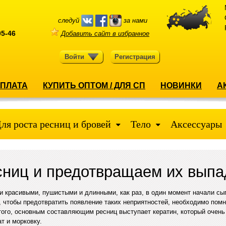
следуй
за нами
05-46
Добавить сайт в избранное
Войти
Регистрация
ОПЛАТА
КУПИТЬ ОПТОМ / ДЛЯ СП
НОВИНКИ
А
ля роста ресниц и бровей
Тело
Аксессуары
сниц и предотвращаем их вып
ли красивыми, пушистыми и длинными, как раз, в один момент начали сы
, чтобы предотвратить появление таких неприятностей, необходимо помн
того, основным составляющим ресниц выступает кератин, который очен
т и морковку.