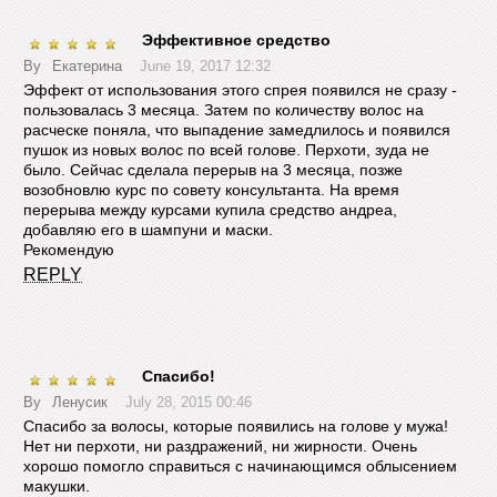
Эффективное средство
By
Екатерина
June 19, 2017 12:32
Эффект от использования этого спрея появился не сразу -
пользовалась 3 месяца. Затем по количеству волос на
расческе поняла, что выпадение замедлилось и появился
пушок из новых волос по всей голове. Перхоти, зуда не
было. Сейчас сделала перерыв на 3 месяца, позже
возобновлю курс по совету консультанта. На время
перерыва между курсами купила средство андреа,
добавляю его в шампуни и маски.
Рекомендую
REPLY
Спасибо!
By
Ленусик
July 28, 2015 00:46
Спасибо за волосы, которые появились на голове у мужа!
Нет ни перхоти, ни раздражений, ни жирности. Очень
хорошо помогло справиться с начинающимся облысением
макушки.