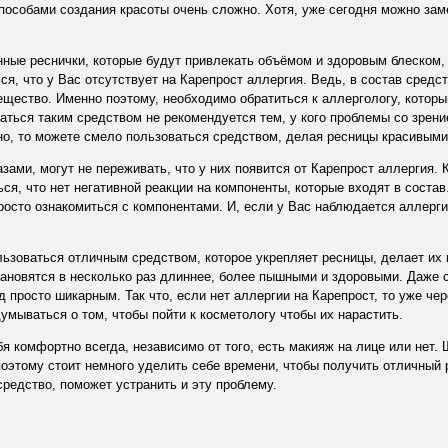
особами создания красоты очень сложно. Хотя, уже сегодня можно замет
нные реснички, которые будут привлекать объёмом и здоровым блеском,
я, что у Вас отсутствует на Карепрост аллергия. Ведь, в состав сред
ество. Именно поэтому, необходимо обратиться к аллергологу, который
ваться таким средством не рекомендуется тем, у кого проблемы со зрен
но, то можете смело пользоваться средством, делая ресницы красивыми
зами, могут не переживать, что у них появится от Карепрост аллергия.
ся, что нет негативной реакции на компоненты, которые входят в состав
росто ознакомиться с компонентами. И, если у Вас наблюдается аллерги
льзоваться отличным средством, которое укрепляет ресницы, делает их 
ановятся в несколько раз длиннее, более пышными и здоровыми. Даже 
 просто шикарным. Так что, если нет аллергии на Карепрост, то уже че
умываться о том, чтобы пойти к косметологу чтобы их нарастить.
я комфортно всегда, независимо от того, есть макияж на лице или нет.
оэтому стоит немного уделить себе времени, чтобы получить отличный р
средство, поможет устранить и эту проблему.