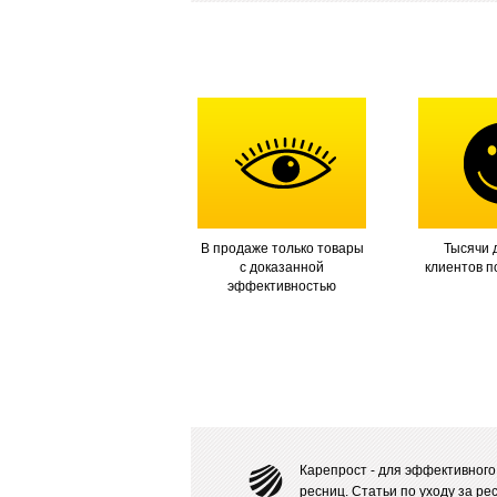
В продаже только товары
Тысячи 
с доказанной
клиентов п
эффективностью
Карепрост - для эффективного
ресниц.
Статьи
по уходу за ре