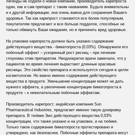
легенды не ходили о новой компании, производитель карепроста
один, как и сам препарат с таким названием. Будьте внимательны
и к другой информации, она очень важна для сохранения Вашего
здоровья. Так как карепрост становится все более популярным,
покупателям предлагают и все больше подделок, способных не
только обмануть Ваши ожидания, но и причинить вред здоровью.
На упаковке карепроста должно быть указано содержание
действующего вещества - биматопроста (0,03%). Обнаружили его
побочный эффект – ускоренный рост ресниц – при лечении
глоукомы этим препаратом. Неоднократно врачи замечали, что у
пациентов во время лечения вырастают длинные красивые
ресницы. Это свойство препарата и используется сегодня в целях
косметологии. Но важно именно содержание действующего
вещества в продукте. Уменьшение концентрации может не дать
нужного эффекта, а увеличение концентрации биматопроста в
продукте – к нежелательным побочным эффектам.
Производитель карепрост, индийская компания Sun
Pharmaceutical Industries, предлагает именно такую дозировку
препарата. В тюбике 3мл действующего вещества 0,03%
концентрации, что также указано и на упаковке, и на тюбике.
Только такое содержание биматопроста протестировано и
утверждено, как безопасное. Побочные эффекты препарата могут