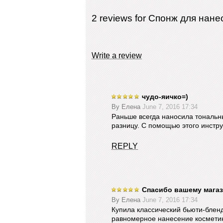
2 reviews for Спонж для нан
Write a review
чудо-яичко=)
By
Елена
June 7, 2016 17:34
Раньше всегда наносила тональн
разницу. С помощью этого инстр
REPLY
Спасибо вашему магаз
By
Елена
June 7, 2016 17:34
Купила классический бьюти-блен
равномерное нанесение косметики