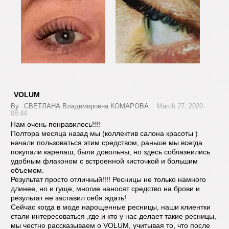
VOLUM
By
СВЕТЛАНА Владимировна КОМАРОВА
March 27, 2020
08:44
Нам очень понравилось!!!!
Полтора месяца назад мы (коллектив салона красоты )
начали пользоваться этим средством, раньше мы всегда
покупали карелаш, были довольны, но здесь соблазнились
удобным флаконом с встроенной кисточкой и большим
объемом.
Результат просто отличный!!!! Ресницы не только намного
длинее, но и гуще, многие наносят средство на брови и
результат не заставил себя ждать!
Сейчас когда в моде нарощенные ресницы, наши клиентки
стали интересоваться ,где и кто у нас делает такие ресницы,
мы честно рассказываем о VOLUM, учитывая то, что после