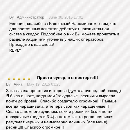
By
Администратор
June 30, 2015 17:01
Евгения, спасибо за Ваш отзыв! Напоминаем о том, что
для постоянных клиентов действуют накопительная
система скидок. Подробнее о них Вы можете прочитать в
разделе Акции или уточнить у наших операторов.
Приходите к нас снова!
REPLY
Просто супер, я в восторге!!!
By
Анна
May 19, 2015 03:25
Заказывала просто из интереса (думала очередной развод).
Я была в шоке, когда мои "захудалые" реснички выросли
почти до бровей. Спасибо создателю огромное!!! Раньше
всегда наращивала, а теперь свои как наращенные!!!
Сначала немного зудились веки и реснички были почти
прозрачные (недели 3-4) а потом как то резко появился
результат черных и неимоверно длинных (для меня)
ресниц!!! Спасибо огромное!!!