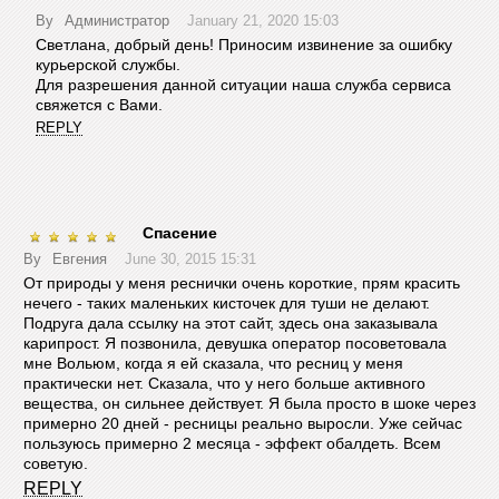
By
Администратор
January 21, 2020 15:03
Светлана, добрый день! Приносим извинение за ошибку
курьерской службы.
Для разрешения данной ситуации наша служба сервиса
свяжется с Вами.
REPLY
Спасение
By
Евгения
June 30, 2015 15:31
От природы у меня реснички очень короткие, прям красить
нечего - таких маленьких кисточек для туши не делают.
Подруга дала ссылку на этот сайт, здесь она заказывала
карипрост. Я позвонила, девушка оператор посоветовала
мне Вольюм, когда я ей сказала, что ресниц у меня
практически нет. Сказала, что у него больше активного
вещества, он сильнее действует. Я была просто в шоке через
примерно 20 дней - ресницы реально выросли. Уже сейчас
пользуюсь примерно 2 месяца - эффект обалдеть. Всем
советую.
REPLY