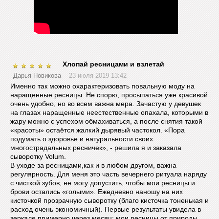
Хлопай ресницами и взлетай
Дарья Новикова
23 июля 2019 13:42
Именно так можно охарактеризовать повальную моду на
наращенные ресницы. Не спорю, просыпаться уже красивой
очень удобно, но во всем важна мера. Зачастую у девушек
на глазах наращенные неестественные опахала, которыми в
жару можно с успехом обмахиваться, а после снятия такой
«красоты» остаётся жалкий дырявый частокол. «Пора
подумать о здоровье и натуральности своих
многострадальных ресничек», - решила я и заказала
сыворотку Volum.
В уходе за ресницами,как и в любом другом, важна
регулярность. Для меня это часть вечернего ритуала наряду
с чисткой зубов, не могу допустить, чтобы мои ресницы и
брови остались «голыми». Ежедневно наношу на них
кисточкой прозрачную сыворотку (благо кисточка тоненькая и
расход очень экономичный). Первые результаты увидела в
зеркале примерно через месяц: мои ресницы от природы