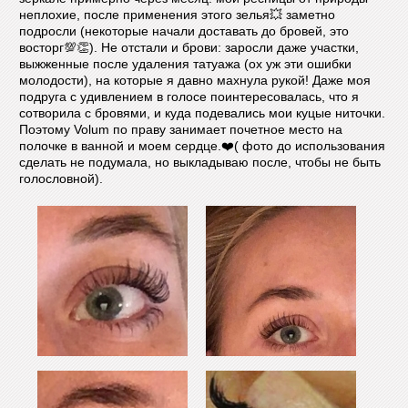
неплохие, после применения этого зелья💥 заметно
подросли (некоторые начали доставать до бровей, это
восторг💯👏). Не отстали и брови: заросли даже участки,
выжженные после удаления татуажа (ох уж эти ошибки
молодости), на которые я давно махнула рукой! Даже моя
подруга с удивлением в голосе поинтересовалась, что я
сотворила с бровями, и куда подевались мои куцые ниточки.
Поэтому Volum по праву занимает почетное место на
полочке в ванной и моем сердце.❤️( фото до использования
сделать не подумала, но выкладываю после, чтобы не быть
голословной).